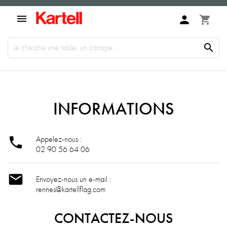

person
shopping_cart

INFORMATIONS
Appelez-nous :

02 90 56 64 06

Envoyez-nous un e-mail :
rennes@kartellflag.com
CONTACTEZ-NOUS