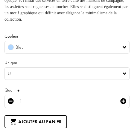
opaque. À l'instar des services en terre cuite des maisons de campagne,
les assiettes sont rugueuses au toucher. Elles se distinguent également par
un motif graphique qui définit avec élégance le minimalisme de la
collection.
Couleur
Bleu
Unique
U
Quantité

AJOUTER AU PANIER