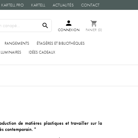
KARTELL PRO
KARTELL
ACTUALITÉS
CONTACT
person
shopping_cart

CONNEXION
PANIER
(0)
RANGEMENTS
ÉTAGÈRES ET BIBLIOTHÈQUES
LUMINAIRES
IDÉES CADEAUX
duction de matières plastiques et travailler sur la
rès contemporain. "