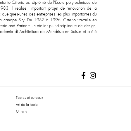
tonio Citterio est diplômé de l'École polytechnique de
983, il réalise l'important projet de rénovation de la
 quelques-unes des entreprises les plus importantes du
 son canapé Sity. De 1987 à 1996, Citterio travaille en
io and Partners un atelier pluridisciplinaire de design,
cademia di Architettura de Mendrisio en Suisse et a été
Facebook
Instagram
Tables et bureaux
Art de la table
Miroirs