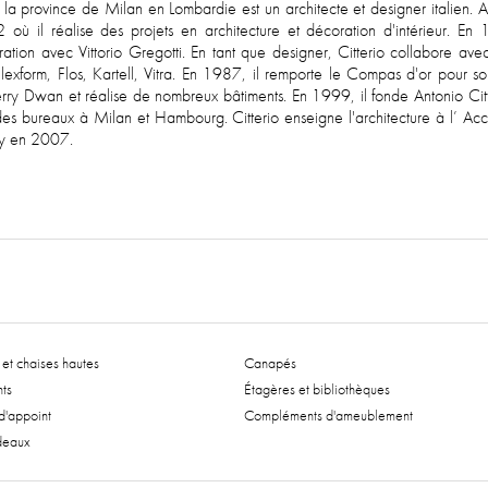
 province de Milan en Lombardie est un architecte et designer italien. An
ù il réalise des projets en architecture et décoration d'intérieur. En 1
ion avec Vittorio Gregotti. En tant que designer, Citterio collabore avec
, Flexform, Flos, Kartell, Vitra. En 1987, il remporte le Compas d'or pour
erry Dwan et réalise de nombreux bâtiments. En 1999, il fonde Antonio Citter
des bureaux à Milan et Hambourg. Citterio enseigne l'architecture à l’ Ac
ry en 2007.
et chaises hautes
Canapés
ts
Étagères et bibliothèques
'appoint
Compléments d'ameublement
deaux