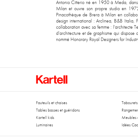
Antonio Citterio né en 1950 à Meda, dans la
Milan et ouvre son propre studio en 1972 o
Pinacothèque de Brera à Milan en collaborat
design international : Arclinea, B&B Italia
collaboration avec sa femme : l'architecte T
d'architecture et de graphisme qui dispose 
nommé Honorary Royal Designers for Indust
Fauteuils et chaises
Tabourets 
Tables basses et guéridons
Rangemen
Kartell kids
Meubles d
Luminaires
Idées Ca