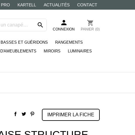
 PRO
KARTELL
ACTUALITÉS
CONTACT
person
shopping_cart

CONNEXION
PANIER
(0)
 BASSES ET GUÉRIDONS
RANGEMENTS
D'AMEUBLEMENTS
MIROIRS
LUMINAIRES
IMPRIMER LA FICHE
AISE STRUCTURE