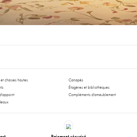
et chaises hautes
Canapés
ts
Étagères et bibliothèques
'appoint
Compléments d'ameublement
deaux
ost
Paiement sécurisé