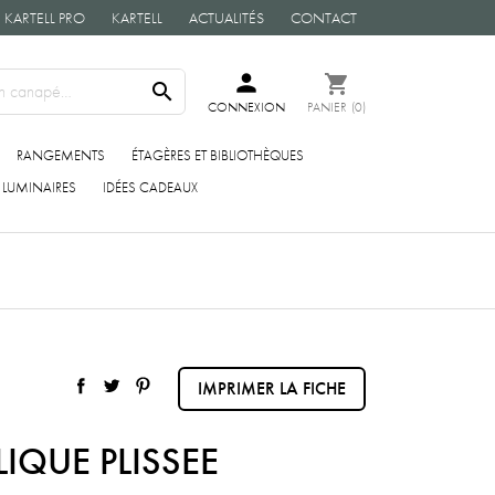
KARTELL PRO
KARTELL
ACTUALITÉS
CONTACT
person
shopping_cart

CONNEXION
PANIER
(0)
RANGEMENTS
ÉTAGÈRES ET BIBLIOTHÈQUES
LUMINAIRES
IDÉES CADEAUX
IMPRIMER LA FICHE
LIQUE PLISSEE