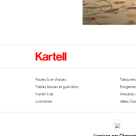
Fauteuils et chaises
Tabourets 
Tables basses et guéridons
Rangemen
Kartell kids
Meubles d
Luminaires
Idées Ca
Livraison par Chronop