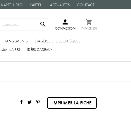
KARTELL PRO
KARTELL
ACTUALITÉS
CONTACT
person
shopping_cart

CONNEXION
PANIER
(0)
RANGEMENTS
ÉTAGÈRES ET BIBLIOTHÈQUES
LUMINAIRES
IDÉES CADEAUX
IMPRIMER LA FICHE