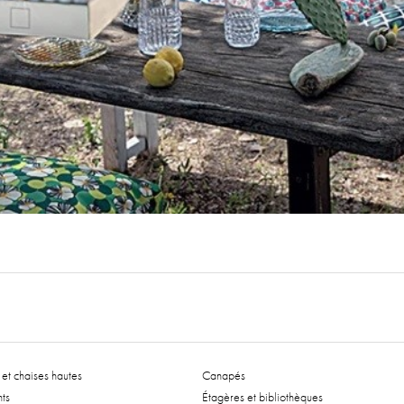
et chaises hautes
Canapés
ts
Étagères et bibliothèques