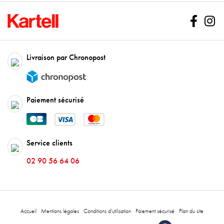
Facebo
In
Livraison par Chronopost
Paiement sécurisé
Service clients
02 90 56 64 06
Accueil
Mentions légales
Conditions d'utilisation
Paiement sécurisé
Plan du site